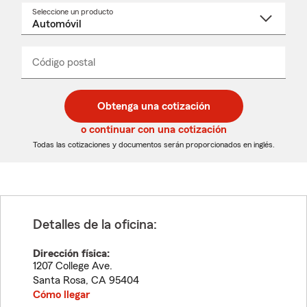
Seleccione un producto
Seleccione
un
nombre
de
producto
del
Código postal
Ingresa
Ingresa
_____
menú
un
un
desplegable
código
código
postal
postal
Obtenga una cotización
de
de
5
5
o continuar con una cotización
dígitos
dígitos
Todas las cotizaciones y documentos serán proporcionados en inglés.
Detalles de la oficina:
Dirección física:
1207 College Ave.
Santa Rosa
,
CA
95404
Cómo llegar