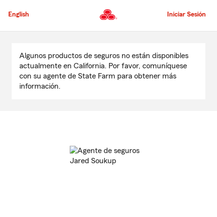
Pasar
al
English
Iniciar Sesión
contenido
principal
Comienzo
del
Algunos productos de seguros no están disponibles
contenido
actualmente en California. Por favor, comuníquese
principal
con su agente de State Farm para obtener más
información.