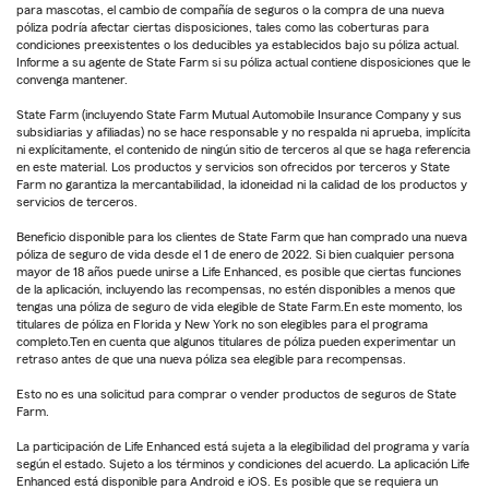
para mascotas, el cambio de compañía de seguros o la compra de una nueva
póliza podría afectar ciertas disposiciones, tales como las coberturas para
condiciones preexistentes o los deducibles ya establecidos bajo su póliza actual.
Informe a su agente de State Farm si su póliza actual contiene disposiciones que le
convenga mantener.
State Farm (incluyendo State Farm Mutual Automobile Insurance Company y sus
subsidiarias y afiliadas) no se hace responsable y no respalda ni aprueba, implícita
ni explícitamente, el contenido de ningún sitio de terceros al que se haga referencia
en este material. Los productos y servicios son ofrecidos por terceros y State
Farm no garantiza la mercantabilidad, la idoneidad ni la calidad de los productos y
servicios de terceros.
Beneficio disponible para los clientes de State Farm que han comprado una nueva
póliza de seguro de vida desde el 1 de enero de 2022. Si bien cualquier persona
mayor de 18 años puede unirse a Life Enhanced, es posible que ciertas funciones
de la aplicación, incluyendo las recompensas, no estén disponibles a menos que
tengas una póliza de seguro de vida elegible de State Farm.En este momento, los
titulares de póliza en Florida y New York no son elegibles para el programa
completo.Ten en cuenta que algunos titulares de póliza pueden experimentar un
retraso antes de que una nueva póliza sea elegible para recompensas.
Esto no es una solicitud para comprar o vender productos de seguros de State
Farm.
La participación de Life Enhanced está sujeta a la elegibilidad del programa y varía
según el estado. Sujeto a los términos y condiciones del acuerdo. La aplicación Life
Enhanced está disponible para Android e iOS. Es posible que se requiera un