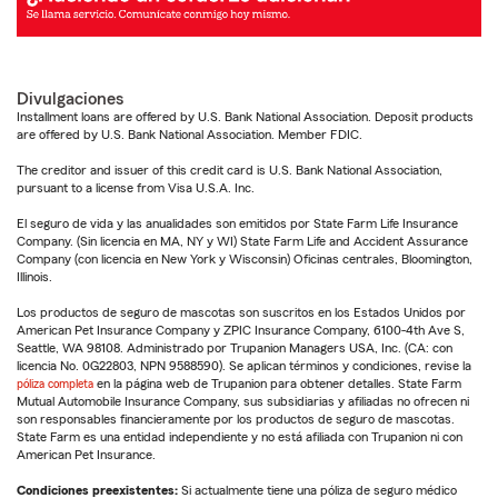
Divulgaciones
Installment loans are offered by U.S. Bank National Association. Deposit products
are offered by U.S. Bank National Association. Member FDIC.
The creditor and issuer of this credit card is U.S. Bank National Association,
pursuant to a license from Visa U.S.A. Inc.
El seguro de vida y las anualidades son emitidos por State Farm Life Insurance
Company. (Sin licencia en MA, NY y WI) State Farm Life and Accident Assurance
Company (con licencia en New York y Wisconsin) Oficinas centrales, Bloomington,
Illinois.
Los productos de seguro de mascotas son suscritos en los Estados Unidos por
American Pet Insurance Company y ZPIC Insurance Company, 6100-4th Ave S,
Seattle, WA 98108. Administrado por Trupanion Managers USA, Inc. (CA: con
licencia No. 0G22803, NPN 9588590). Se aplican términos y condiciones, revise la
póliza completa
en la página web de Trupanion para obtener detalles. State Farm
Mutual Automobile Insurance Company, sus subsidiarias y afiliadas no ofrecen ni
son responsables financieramente por los productos de seguro de mascotas.
State Farm es una entidad independiente y no está afiliada con Trupanion ni con
American Pet Insurance.
Condiciones preexistentes:
Si actualmente tiene una póliza de seguro médico